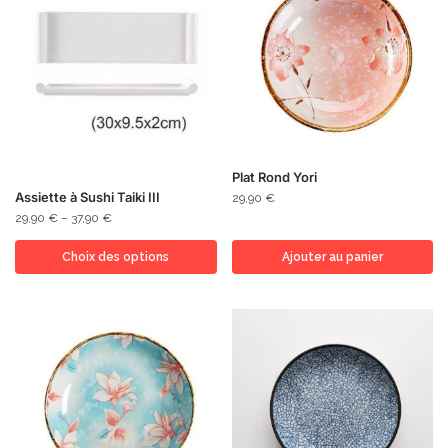
Plat Rond Yori
Assiette à Sushi Taiki III
29,90
€
29,90
€
–
37,90
€
Choix des options
Ajouter au panier