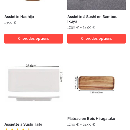
Assiette Hachijo
Assiette à Sushi en Bambou
Ikuya
13,90
€
17,90
€
–
24,90
€
Choix des options
Choix des options
Plateau en Bois Hiragatake
Assiette à Sushi Taiki
17,90
€
–
24,90
€