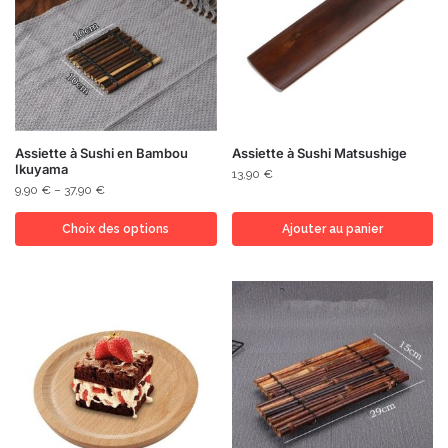
Assiette à Sushi en Bambou
Assiette à Sushi Matsushige
Ikuyama
13,90
€
9,90
€
–
37,90
€
Choix des options
Ajouter au panier