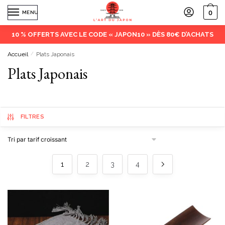
0
MENU
10 % OFFERTS AVEC LE CODE « JAPON10 » DÈS 80€ D’ACHATS
Accueil
/
Plats Japonais
Plats Japonais
FILTRES
1
2
3
4