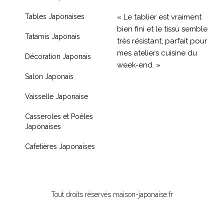
« Le tablier est vraiment
Tables Japonaises
bien fini et le tissu semble
Tatamis Japonais
très résistant, parfait pour
mes ateliers cuisine du
Décoration Japonais
week-end. »
Salon Japonais
« Livraison rapide et
Vaisselle Japonaise
produit de qualité, je
recommande !! »
Casseroles et Poêles
Japonaises
« Très contente de mon
achat je recommande
Cafetières Japonaises
fortement »
Tout droits réservés maison-japonaise.fr