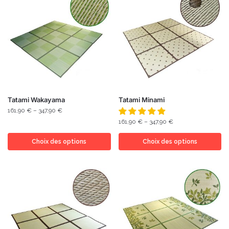
Tatami Wakayama
Tatami Minami
161,90
€
–
347,90
€
161,90
€
–
347,90
€
Choix des options
Choix des options