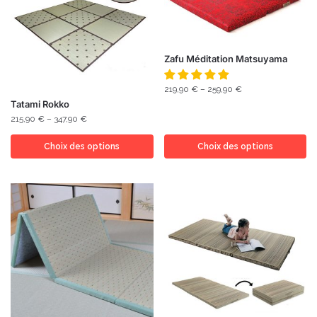
Zafu Méditation Matsuyama
219,90
€
–
259,90
€
Tatami Rokko
215,90
€
–
347,90
€
Choix des options
Choix des options