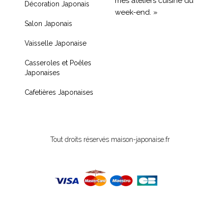
mes ateliers cuisine du
Décoration Japonais
week-end. »
Salon Japonais
« Livraison rapide et
Vaisselle Japonaise
produit de qualité, je
recommande !! »
Casseroles et Poêles
Japonaises
« Très contente de mon
achat je recommande
Cafetières Japonaises
fortement »
Tout droits réservés maison-japonaise.fr