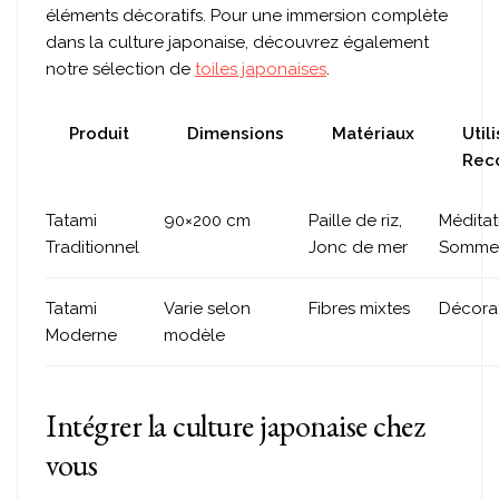
éléments décoratifs. Pour une immersion complète
dans la culture japonaise, découvrez également
notre sélection de
toiles japonaises
.
Produit
Dimensions
Matériaux
Util
Rec
Tatami
90×200 cm
Paille de riz,
Méditat
Traditionnel
Jonc de mer
Sommei
Tatami
Varie selon
Fibres mixtes
Décorat
Moderne
modèle
Intégrer la culture japonaise chez
vous