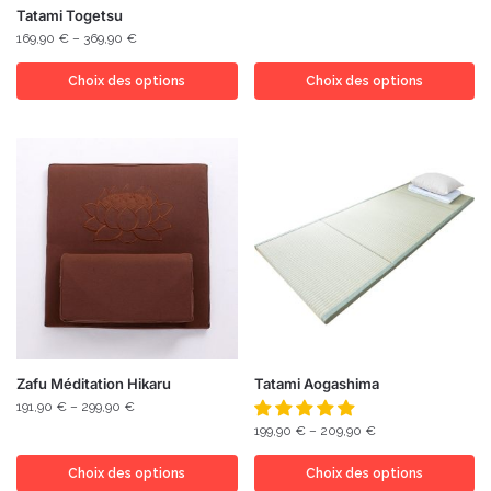
Tatami Togetsu
169,90
€
–
369,90
€
Choix des options
Choix des options
Zafu Méditation Hikaru
Tatami Aogashima
191,90
€
–
299,90
€
199,90
€
–
209,90
€
Choix des options
Choix des options