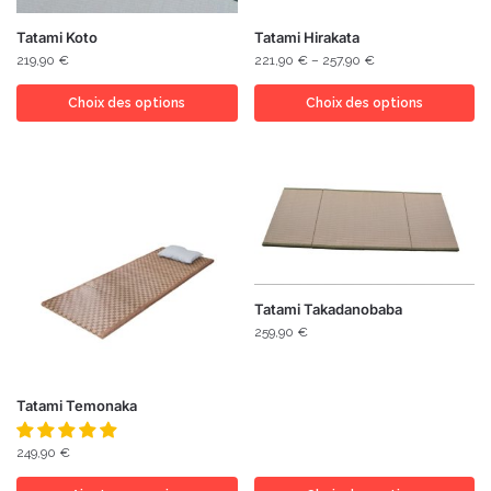
Tatami Koto
Tatami Hirakata
219,90
€
221,90
€
–
257,90
€
Choix des options
Choix des options
Tatami Takadanobaba
259,90
€
Tatami Temonaka
249,90
€