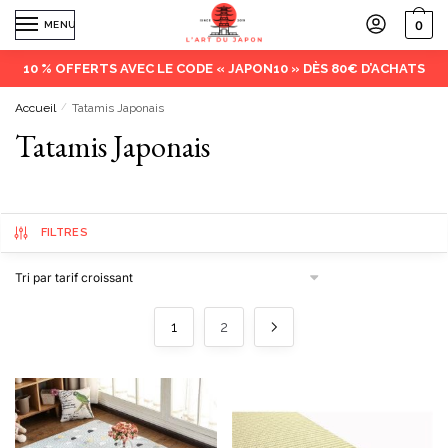
0
MENU
10 % OFFERTS AVEC LE CODE « JAPON10 » DÈS 80€ D’ACHATS
Accueil
/
Tatamis Japonais
Tatamis Japonais
FILTRES
1
2