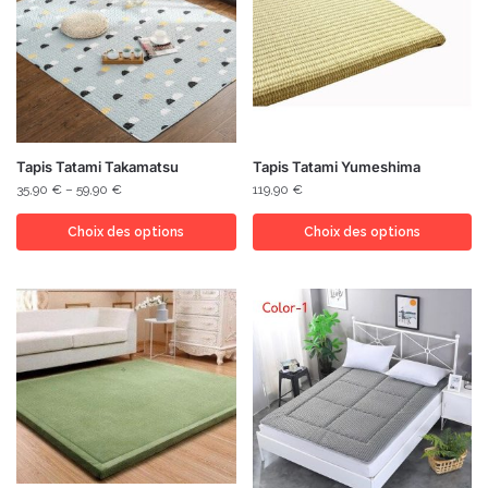
Tapis Tatami Takamatsu
Tapis Tatami Yumeshima
35,90
€
–
59,90
€
119,90
€
Choix des options
Choix des options