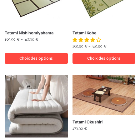
Tatami Nishinomiyahama
Tatami Kobe
169,90
€
–
347,90
€
169,90
€
–
349,90
€
Choix des options
Choix des options
Tatami Okushiri
179,90
€