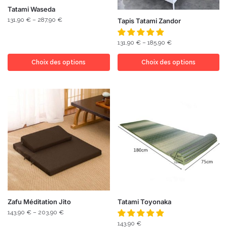
Tatami Waseda
131,90
€
–
287,90
€
Tapis Tatami Zandor
131,90
€
–
185,90
€
Choix des options
Choix des options
Zafu Méditation Jito
Tatami Toyonaka
143,90
€
–
203,90
€
143,90
€