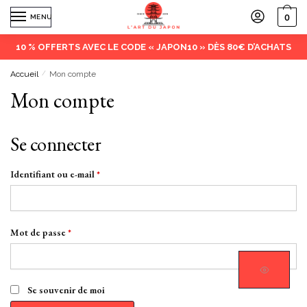
0
MENU
10 % OFFERTS AVEC LE CODE « JAPON10 » DÈS 80€ D’ACHATS
Accueil
/
Mon compte
Mon compte
Se connecter
Identifiant ou e-mail
*
Mot de passe
*
Se souvenir de moi