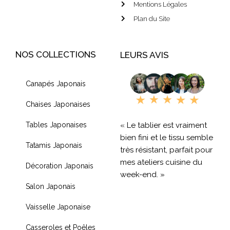
Mentions Légales
Plan du Site
NOS COLLECTIONS
LEURS AVIS
Canapés Japonais
Chaises Japonaises
« Le tablier est vraiment
Tables Japonaises
bien fini et le tissu semble
Tatamis Japonais
très résistant, parfait pour
mes ateliers cuisine du
Décoration Japonais
week-end. »
Salon Japonais
« Livraison rapide et
Vaisselle Japonaise
produit de qualité, je
recommande !! »
Casseroles et Poêles