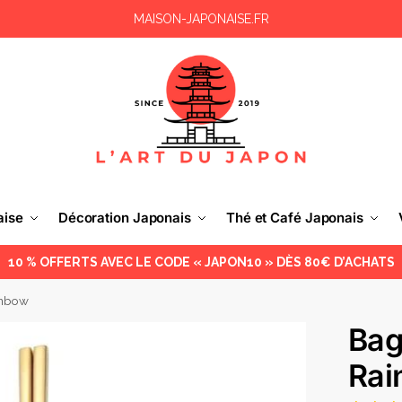
MAISON-JAPONAISE.FR
aise
Décoration Japonais
Thé et Café Japonais
10 % OFFERTS AVEC LE CODE « JAPON10 » DÈS 80€ D’ACHATS
inbow
Bag
Rai