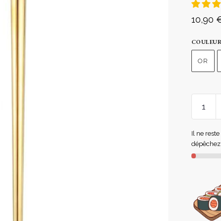
10,90
COULEU
OR
Il ne rest
dépêchez