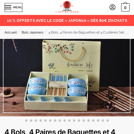
0
MENU
10 % OFFERTS AVEC LE CODE « JAPON10 » DÈS 80€ D’ACHATS
Accueil
/
Bols Japonais
/
4 Bols, 4 Paires de Baguettes et 4 Cuillères Set Mita
4 Bols, 4 Paires de Baguettes et 4