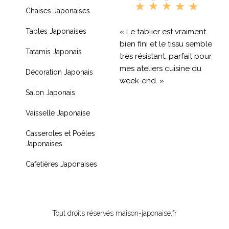
Chaises Japonaises
« Le tablier est vraiment
Tables Japonaises
bien fini et le tissu semble
Tatamis Japonais
très résistant, parfait pour
mes ateliers cuisine du
Décoration Japonais
week-end. »
Salon Japonais
« Livraison rapide et
Vaisselle Japonaise
produit de qualité, je
recommande !! »
Casseroles et Poêles
Japonaises
« Très contente de mon
achat je recommande
Cafetières Japonaises
fortement »
Tout droits réservés maison-japonaise.fr