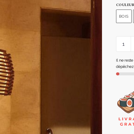
COULEU
BOIS
Il ne rest
dépêchez