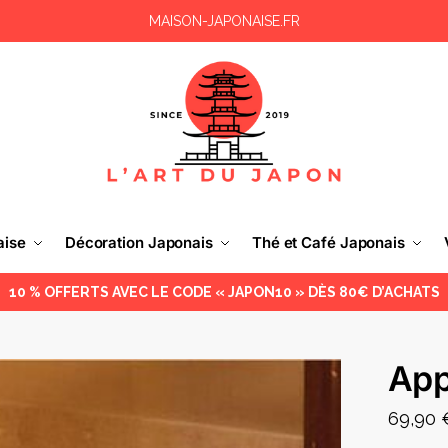
MAISON-JAPONAISE.FR
aise
Décoration Japonais
Thé et Café Japonais
10 % OFFERTS AVEC LE CODE « JAPON10 » DÈS 80€ D’ACHATS
App
69,90