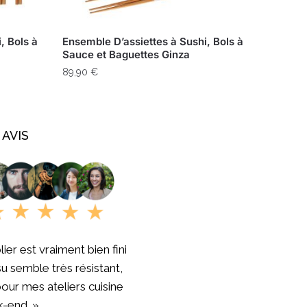
, Bols à
Ensemble D’assiettes à Sushi, Bols à
Sauce et Baguettes Ginza
89,90
€
 AVIS
lier est vraiment bien fini
ssu semble très résistant,
pour mes ateliers cuisine
-end. »