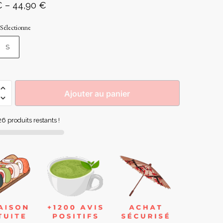
€
–
44,90
€
Sélectionne
S
Ajouter au panier
6 produits restants !