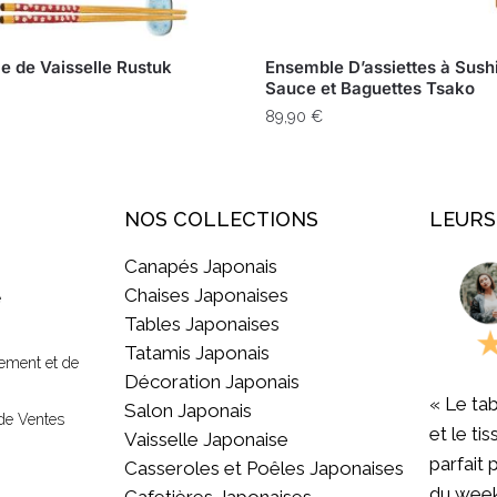
e de Vaisselle Rustuk
Ensemble D’assiettes à Sushi
Sauce et Baguettes Tsako
89,90
€
NOS COLLECTIONS
LEURS
Canapés Japonais
Chaises Japonaises
e
Tables Japonaises
Tatamis Japonais
ement et de
Décoration Japonais
« Le tab
Salon Japonais
de Ventes
et le ti
Vaisselle Japonaise
parfait 
Casseroles et Poêles Japonaises
du week