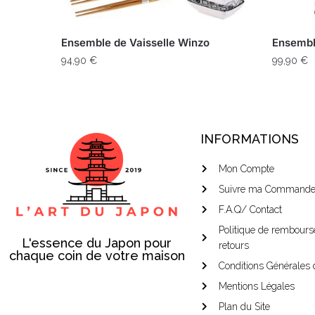
Ensemble de Vaisselle Winzo
Ensembl
94,90
€
99,90
€
INFORMATIONS
Mon Compte
Suivre ma Command
F.A.Q/ Contact
Politique de rembours
L'essence du Japon pour
retours
chaque coin de votre maison
Conditions Générales 
Mentions Légales
Plan du Site