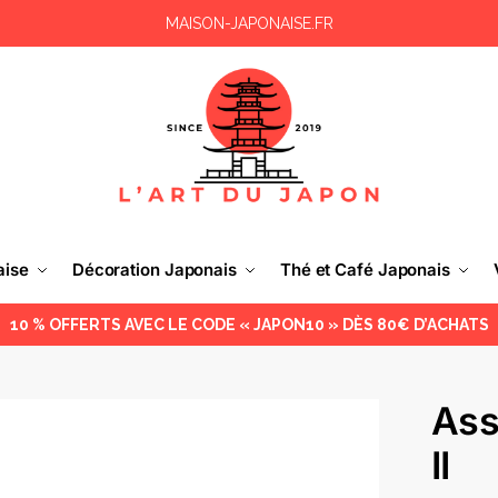
MAISON-JAPONAISE.FR
aise
Décoration Japonais
Thé et Café Japonais
10 % OFFERTS AVEC LE CODE « JAPON10 » DÈS 80€ D’ACHATS
Ass
II