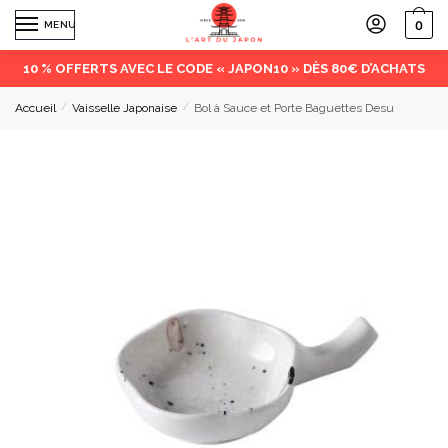
0
MENU
10 % OFFERTS AVEC LE CODE « JAPON10 » DÈS 80€ D’ACHATS
Accueil
/
Vaisselle Japonaise
/
Bol à Sauce et Porte Baguettes Desu