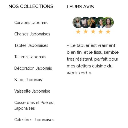
NOS COLLECTIONS
LEURS AVIS
Canapés Japonais
Chaises Japonaises
« Le tablier est vraiment
Tables Japonaises
bien fini et le tissu semble
Tatamis Japonais
très résistant, parfait pour
mes ateliers cuisine du
Décoration Japonais
week-end. »
Salon Japonais
« Livraison rapide et
Vaisselle Japonaise
produit de qualité, je
recommande !! »
Casseroles et Poêles
Japonaises
« Très contente de mon
achat je recommande
Cafetières Japonaises
fortement »