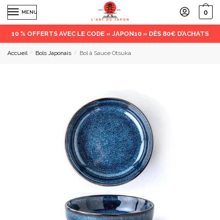
0
MENU
10 % OFFERTS AVEC LE CODE « JAPON10 » DÈS 80€ D’ACHATS
Accueil
/
Bols Japonais
/
Bol à Sauce Otsuka