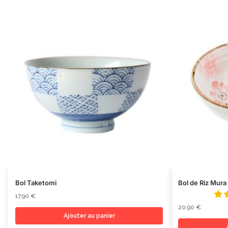
Bol Taketomi
Bol de Riz Mura
17,90
€
20,90
€
Ajouter au panier