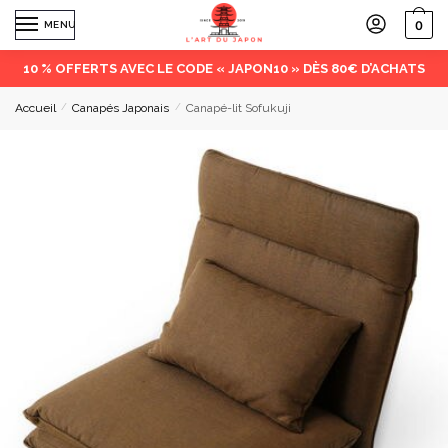
0
MENU
10 % OFFERTS AVEC LE CODE « JAPON10 » DÈS 80€ D’ACHATS
Accueil
/
Canapés Japonais
/
Canapé-lit Sofukuji