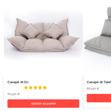
Canapé-lit Eri
Canapé-lit Tais
863,90
€
623,90
€
Ajouter au panier