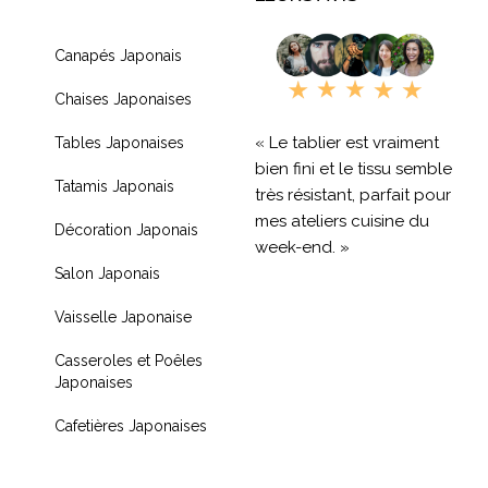
Canapés Japonais
Chaises Japonaises
« Le tablier est vraiment
Tables Japonaises
bien fini et le tissu semble
Tatamis Japonais
très résistant, parfait pour
mes ateliers cuisine du
Décoration Japonais
week-end. »
Salon Japonais
« Livraison rapide et
Vaisselle Japonaise
produit de qualité, je
recommande !! »
Casseroles et Poêles
Japonaises
« Très contente de mon
achat je recommande
Cafetières Japonaises
fortement »