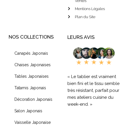
Ventes
Mentions Légales
Plan du Site
NOS COLLECTIONS
LEURS AVIS
Canapés Japonais
Chaises Japonaises
« Le tablier est vraiment
Tables Japonaises
bien fini et le tissu semble
Tatamis Japonais
très résistant, parfait pour
mes ateliers cuisine du
Décoration Japonais
week-end. »
Salon Japonais
« Livraison rapide et
Vaisselle Japonaise
produit de qualité, je