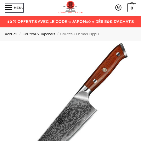
0
MENU
10 % OFFERTS AVEC LE CODE « JAPON10 » DÈS 80€ D’ACHATS
Accueil
/
Couteaux Japonais
/
Couteau Damas Pippu