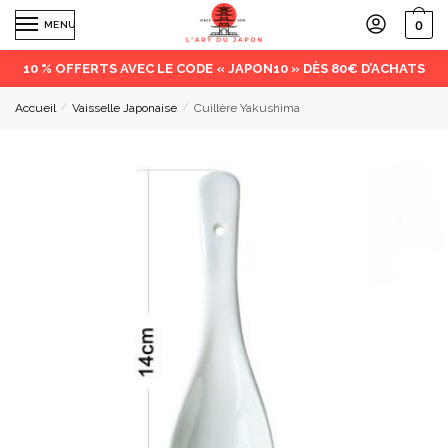
0
MENU
10 % OFFERTS AVEC LE CODE « JAPON10 » DÈS 80€ D’ACHATS
Accueil
/
Vaisselle Japonaise
/
Cuillère Yakushima