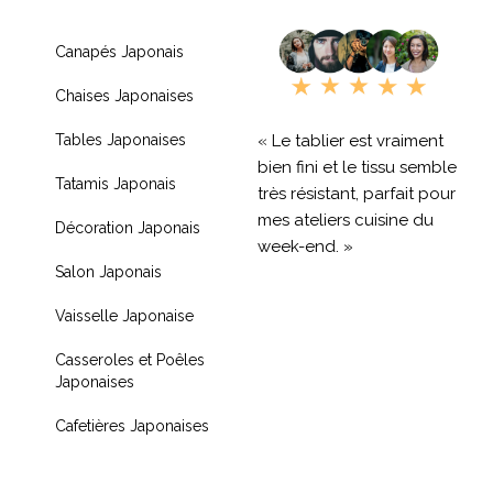
Canapés Japonais
Chaises Japonaises
« Le tablier est vraiment
Tables Japonaises
bien fini et le tissu semble
Tatamis Japonais
très résistant, parfait pour
mes ateliers cuisine du
Décoration Japonais
week-end. »
Salon Japonais
« Livraison rapide et
Vaisselle Japonaise
produit de qualité, je
recommande !! »
Casseroles et Poêles
Japonaises
« Très contente de mon
achat je recommande
Cafetières Japonaises
fortement »