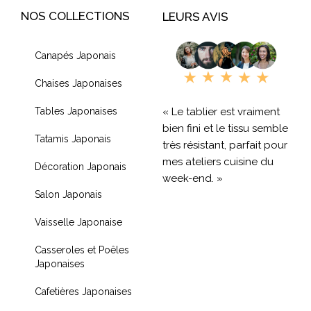
NOS COLLECTIONS
LEURS AVIS
Canapés Japonais
Chaises Japonaises
« Le tablier est vraiment
Tables Japonaises
bien fini et le tissu semble
Tatamis Japonais
très résistant, parfait pour
mes ateliers cuisine du
Décoration Japonais
week-end. »
Salon Japonais
« Livraison rapide et
Vaisselle Japonaise
produit de qualité, je
recommande !! »
Casseroles et Poêles
Japonaises
« Très contente de mon
achat je recommande
Cafetières Japonaises
fortement »