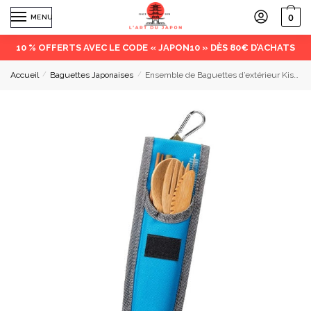
0
MENU
10 % OFFERTS AVEC LE CODE « JAPON10 » DÈS 80€ D’ACHATS
Accueil
/
Baguettes Japonaises
/
Ensemble de Baguettes d’extérieur Kishiro