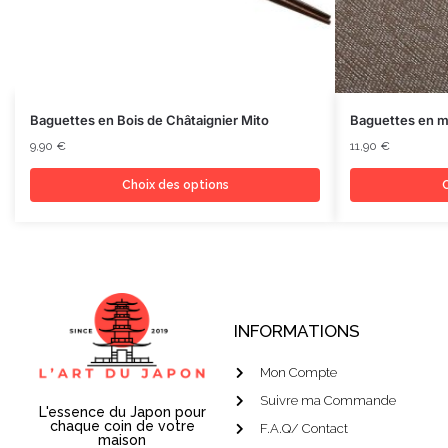
Baguettes en Bois de Châtaignier Mito
Baguettes en m
9,90
€
11,90
€
Choix des options
C
INFORMATIONS
Mon Compte
Suivre ma Commande
L'essence du Japon pour
chaque coin de votre
F.A.Q/ Contact
maison