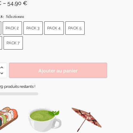
€
–
54,90
€
Sélectionne
RS
:
PACK 2
PACK 3
PACK 4
PACK 5
PACK 7
Ajouter au panier
9 produits restants !