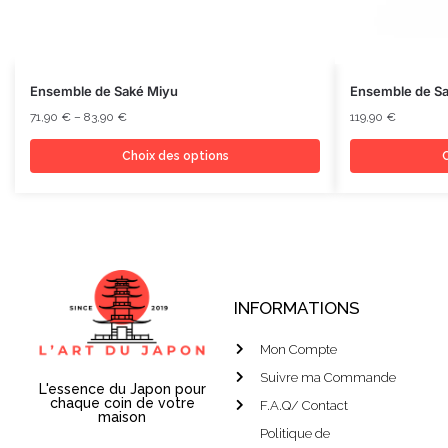
Ensemble de Saké Miyu
Ensemble de Sa
71,90
€
–
83,90
€
119,90
€
Choix des options
C
INFORMATIONS
Mon Compte
Suivre ma Commande
L'essence du Japon pour
chaque coin de votre
F.A.Q/ Contact
maison
Politique de