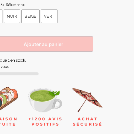
Sélectionne
RS
:
NOIR
BEIGE
VERT
Ajouter au panier
 que 1 en stock,
 vous