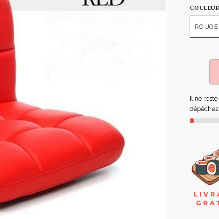
COULEU
ROUGE
Il ne reste
dépêchez