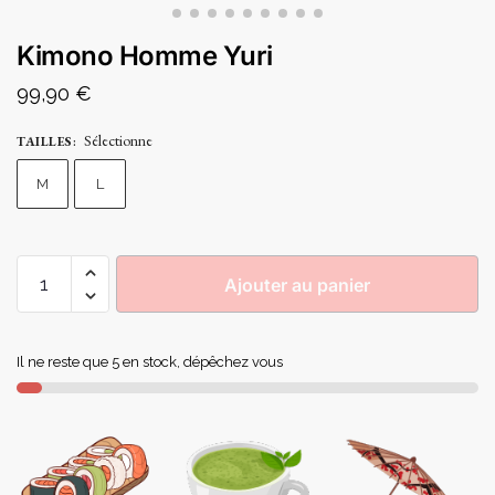
Kimono Homme Yuri
99,90
€
Sélectionne
TAILLES
:
M
L
Ajouter au panier
Il ne reste que 5 en stock, dépêchez vous