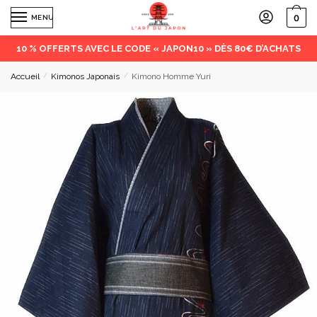
0
MENU
10 % OFFERTS AVEC LE CODE « JAPON10 » DÈS 80€ D’ACHATS
Accueil
/
Kimonos Japonais
/
Kimono Homme Yuri