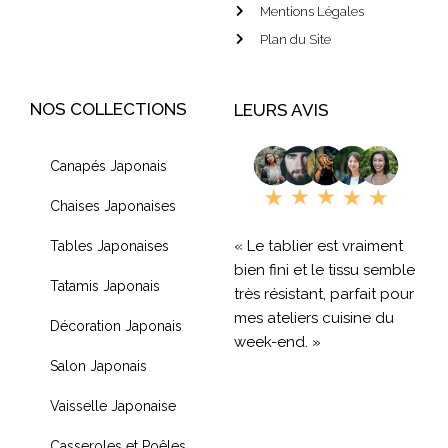
Mentions Légales
Plan du Site
NOS COLLECTIONS
LEURS AVIS
Canapés Japonais
Chaises Japonaises
« Le tablier est vraiment
Tables Japonaises
bien fini et le tissu semble
Tatamis Japonais
très résistant, parfait pour
mes ateliers cuisine du
Décoration Japonais
week-end. »
Salon Japonais
« Livraison rapide et
Vaisselle Japonaise
produit de qualité, je
recommande !! »
Casseroles et Poêles