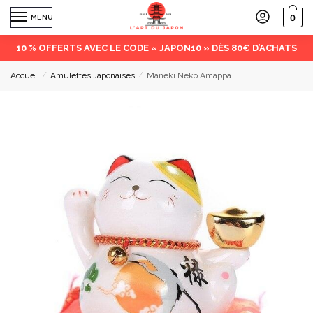
0
MENU
10 % OFFERTS AVEC LE CODE « JAPON10 » DÈS 80€ D’ACHATS
Accueil
/
Amulettes Japonaises
/
Maneki Neko Amappa