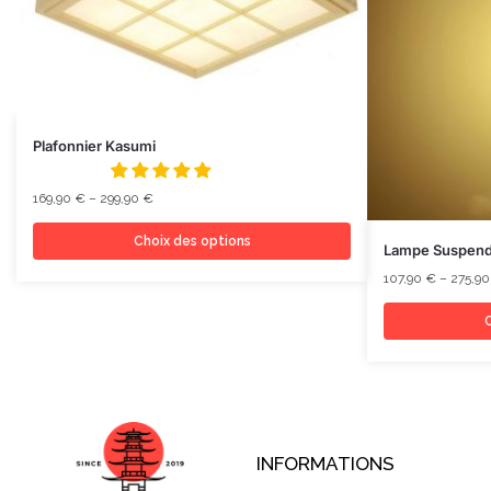
Plafonnier Kasumi
169,90
€
–
299,90
€
Choix des options
Lampe Suspend
107,90
€
–
275,9
C
INFORMATIONS