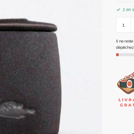
2 en 
Il ne rest
dépêchez