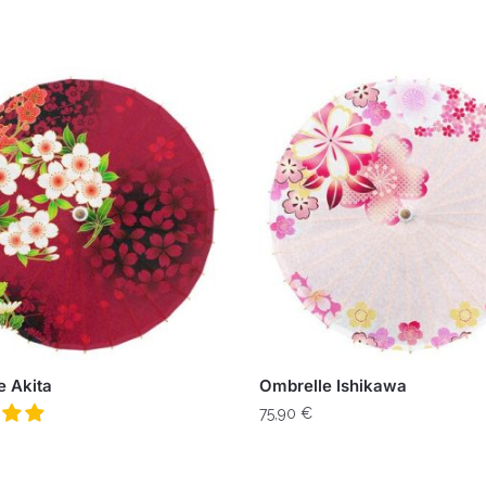
e Akita
Ombrelle Ishikawa
75,90
€