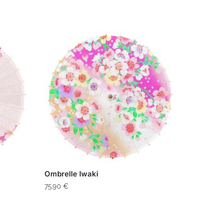
Ombrelle Iwaki
75,90
€