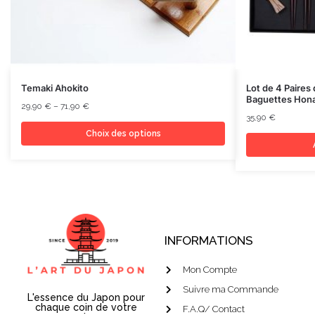
Temaki Ahokito
Lot de 4 Paires
Baguettes Hon
29,90
€
–
71,90
€
35,90
€
Choix des options
INFORMATIONS
Mon Compte
Suivre ma Commande
L'essence du Japon pour
chaque coin de votre
F.A.Q/ Contact