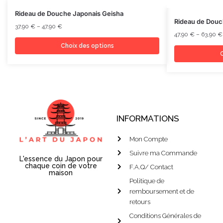
Rideau de Douche Japonais Geisha
Rideau de Dou
37,90
€
–
47,90
€
47,90
€
–
63,90
€
Choix des options
C
INFORMATIONS
Mon Compte
Suivre ma Commande
L'essence du Japon pour
chaque coin de votre
F.A.Q/ Contact
maison
Politique de
remboursement et de
retours
Conditions Générales de