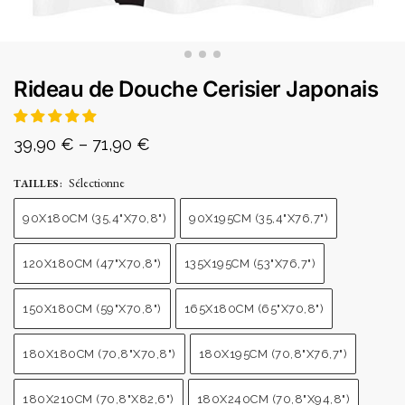
Rideau de Douche Cerisier Japonais
39,90
€
–
71,90
€
Sélectionne
TAILLES
:
90X180CM (35,4"X70,8")
90X195CM (35,4"X76,7")
120X180CM (47"X70,8")
135X195CM (53"X76,7")
150X180CM (59"X70,8")
165X180CM (65"X70,8")
180X180CM (70,8"X70,8")
180X195CM (70,8"X76,7")
180X210CM (70,8"X82,6")
180X240CM (70,8"X94,8")