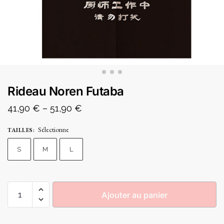
Rideau Noren Futaba
41,90
€
–
51,90
€
Sélectionne
TAILLES
:
S
M
L
Ajouter au panier