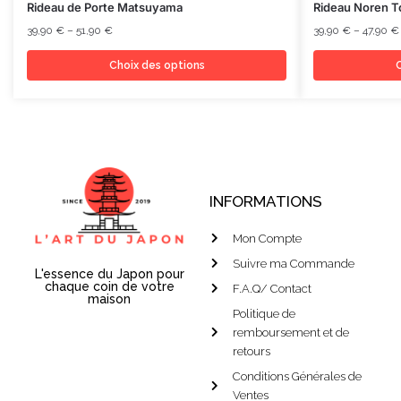
Rideau de Porte Matsuyama
Rideau Noren To
39,90
€
–
51,90
€
39,90
€
–
47,90
€
Choix des options
C
INFORMATIONS
Mon Compte
Suivre ma Commande
L'essence du Japon pour
chaque coin de votre
F.A.Q/ Contact
maison
Politique de
remboursement et de
retours
Conditions Générales de
Ventes