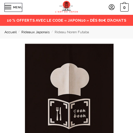
0
MENU
10 % OFFERTS AVEC LE CODE « JAPON10 » DÈS 80€ D’ACHATS
Accueil
/
Rideaux Japonais
/
Rideau Noren Futaba