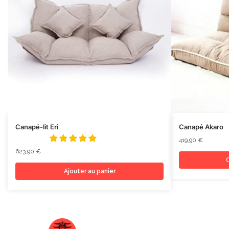
Canapé-lit Eri
Canapé Akaro
419,90
€
623,90
€
C
Ajouter au panier