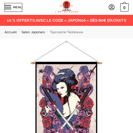
0
MENU
10 % OFFERTS AVEC LE CODE « JAPON10 » DÈS 80€ D’ACHATS
Accueil
/
Salon Japonais
/
Tapisserie Tadokawa