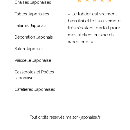
Chaises Japonaises
« Le tablier est vraiment
Tables Japonaises
bien fini et le tissu semble
Tatamis Japonais
très résistant, parfait pour
mes ateliers cuisine du
Décoration Japonais
week-end. »
Salon Japonais
« Livraison rapide et
Vaisselle Japonaise
produit de qualité, je
recommande !! »
Casseroles et Poêles
Japonaises
« Très contente de mon
achat je recommande
Cafetières Japonaises
fortement »
Tout droits réservés maison-japonaise.fr