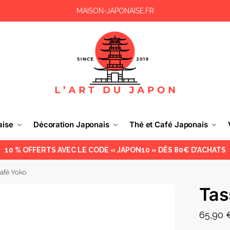
MAISON-JAPONAISE.FR
aise
Décoration Japonais
Thé et Café Japonais
10 % OFFERTS AVEC LE CODE « JAPON10 » DÈS 80€ D’ACHATS
Café Yoko
Tas
65,90