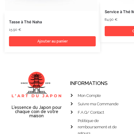
Service à Thé
84,90
€
Tasse à Thé Naha
15,90
€
C
Ajouter au panier
INFORMATIONS
Mon Compte
Suivre ma Commande
L'essence du Japon pour
chaque coin de votre
F.A.Q/ Contact
maison
Politique de
remboursement et de
retours