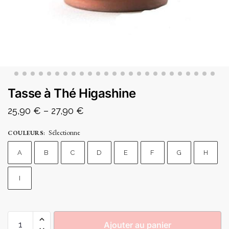
Tasse à Thé Higashine
25,90
€
–
27,90
€
Sélectionne
COULEURS
:
A
B
C
D
E
F
G
H
I
Ajouter au panier