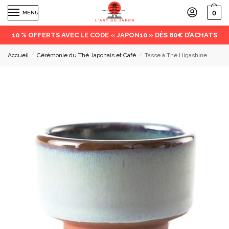
0
MENU
10 % OFFERTS AVEC LE CODE « JAPON10 » DÈS 80€ D’ACHATS
Accueil
/
Cérémonie du Thé Japonais et Café
/
Tasse à Thé Higashine