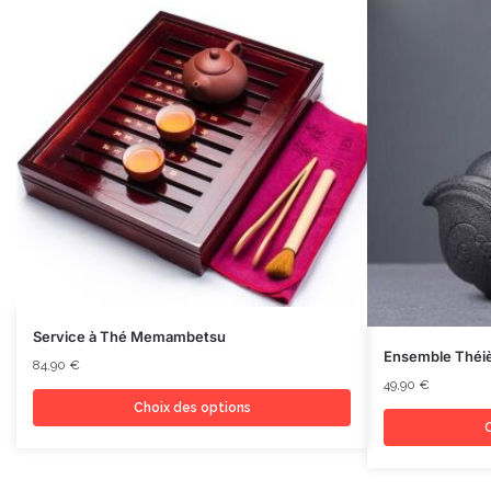
Service à Thé Memambetsu
Ensemble Théiè
84,90
€
49,90
€
Choix des options
C