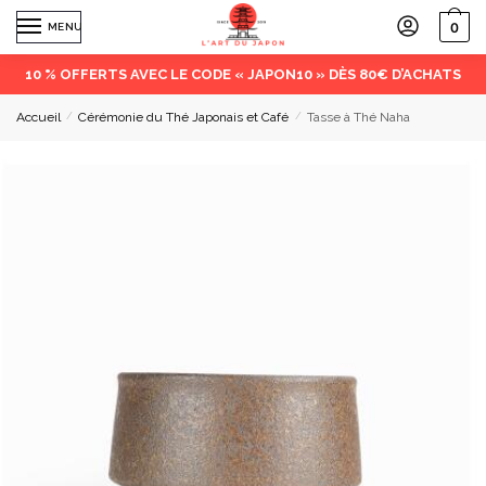
0
MENU
10 % OFFERTS AVEC LE CODE « JAPON10 » DÈS 80€ D’ACHATS
Accueil
/
Cérémonie du Thé Japonais et Café
/
Tasse à Thé Naha