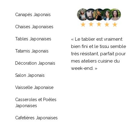
Canapés Japonais
Chaises Japonaises
« Le tablier est vraiment
Tables Japonaises
bien fini et le tissu semble
Tatamis Japonais
très résistant, parfait pour
mes ateliers cuisine du
Décoration Japonais
week-end. »
Salon Japonais
« Livraison rapide et
Vaisselle Japonaise
produit de qualité, je
recommande !! »
Casseroles et Poêles
Japonaises
« Très contente de mon
achat je recommande
Cafetières Japonaises
fortement »