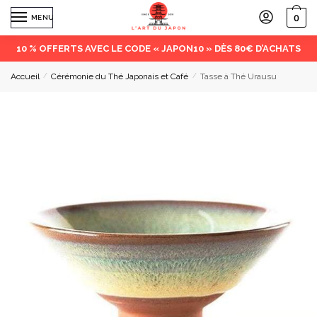
0
MENU
10 % OFFERTS AVEC LE CODE « JAPON10 » DÈS 80€ D’ACHATS
Accueil
/
Cérémonie du Thé Japonais et Café
/
Tasse à Thé Urausu