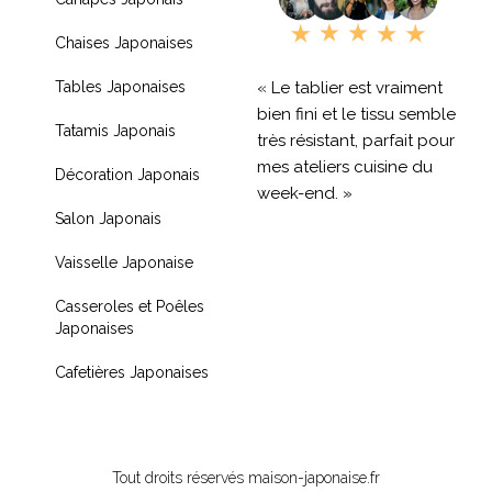
Chaises Japonaises
« Le tablier est vraiment
Tables Japonaises
bien fini et le tissu semble
Tatamis Japonais
très résistant, parfait pour
mes ateliers cuisine du
Décoration Japonais
week-end. »
Salon Japonais
« Livraison rapide et
Vaisselle Japonaise
produit de qualité, je
recommande !! »
Casseroles et Poêles
Japonaises
« Très contente de mon
achat je recommande
Cafetières Japonaises
fortement »
Tout droits réservés maison-japonaise.fr