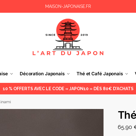
MAISON-JAPONAISE.FR
aise
Décoration Japonais
Thé et Café Japonais
10 % OFFERTS AVEC LE CODE « JAPON10 » DÈS 80€ D’ACHATS
Cinami
Thé
65,90