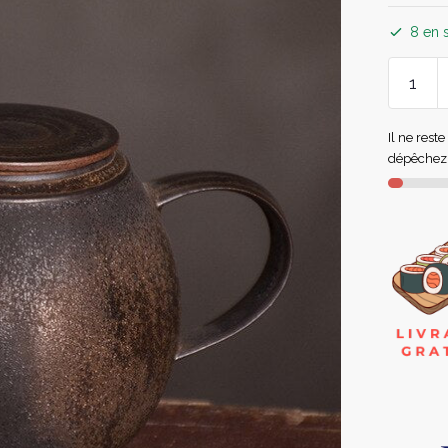
8 en 
Il ne rest
dépêchez