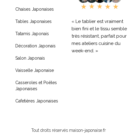
Chaises Japonaises
« Le tablier est vraiment
Tables Japonaises
bien fini et le tissu semble
Tatamis Japonais
très résistant, parfait pour
mes ateliers cuisine du
Décoration Japonais
week-end. »
Salon Japonais
« Livraison rapide et
Vaisselle Japonaise
produit de qualité, je
recommande !! »
Casseroles et Poêles
Japonaises
« Très contente de mon
achat je recommande
Cafetières Japonaises
fortement »
Tout droits réservés maison-japonaise.fr