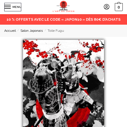
0
MENU
10 % OFFERTS AVEC LE CODE « JAPON10 » DÈS 80€ D’ACHATS
Accueil
/
Salon Japonais
/
Toile Fugu