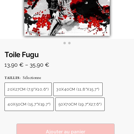
Toile Fugu
13,90
€
–
35,90
€
Sélectionne
TAILLES
:
20X27CM (7,9"X10,6")
30X40CM (11,8"X15,7")
40X50CM (15,7"X19,7")
50X70CM (19,7"X27,6")
Ajouter au panier