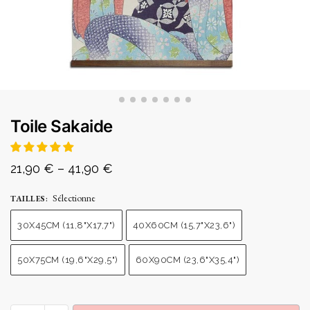
Toile Sakaide
21,90
€
–
41,90
€
Sélectionne
TAILLES
:
30X45CM (11,8"X17,7")
40X60CM (15,7"X23,6")
50X75CM (19,6"X29,5")
60X90CM (23,6"X35,4")