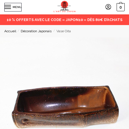
0
MENU
10 % OFFERTS AVEC LE CODE « JAPON10 » DÈS 80€ D’ACHATS
Accueil
/
Décoration Japonais
/
Vase Oita