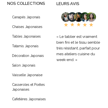
NOS COLLECTIONS
LEURS AVIS
Canapés Japonais
Chaises Japonaises
« Le tablier est vraiment
Tables Japonaises
bien fini et le tissu semble
Tatamis Japonais
très résistant, parfait pour
mes ateliers cuisine du
Décoration Japonais
week-end. »
Salon Japonais
« Livraison rapide et
Vaisselle Japonaise
produit de qualité, je
recommande !! »
Casseroles et Poêles
Japonaises
« Très contente de mon
achat je recommande
Cafetières Japonaises
fortement »