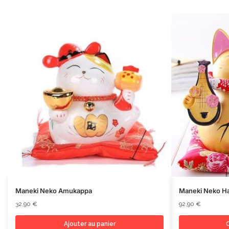
Maneki Neko Amukappa
Maneki Neko Ha
32,90
€
92,90
€
Ajouter au panier
C