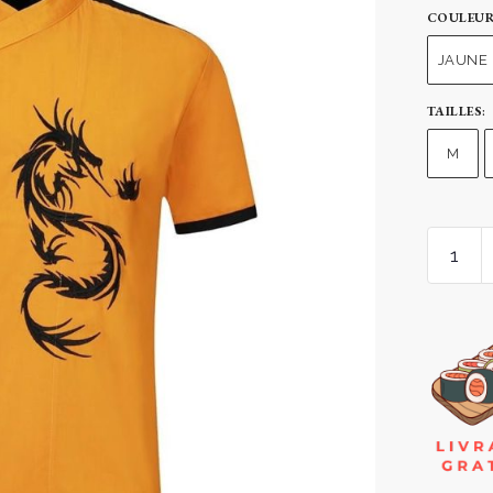
COULEU
JAUNE
TAILLES
:
M