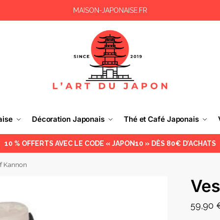
MAISON-JAPONAISE.FR
aise
Décoration Japonais
Thé et Café Japonais
10 % OFFERTS AVEC LE CODE « JAPON10 » DÈS 80€ D’ACHATS
ef Kannon
Ves
59,90