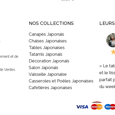
NOS COLLECTIONS
LEURS
Canapés Japonais
Chaises Japonaises
e
Tables Japonaises
Tatamis Japonais
ement et de
Décoration Japonais
« Le tab
Salon Japonais
de Ventes
et le ti
Vaisselle Japonaise
parfait 
Casseroles et Poêles Japonaises
du week
Cafetières Japonaises
« Livrai
qualité