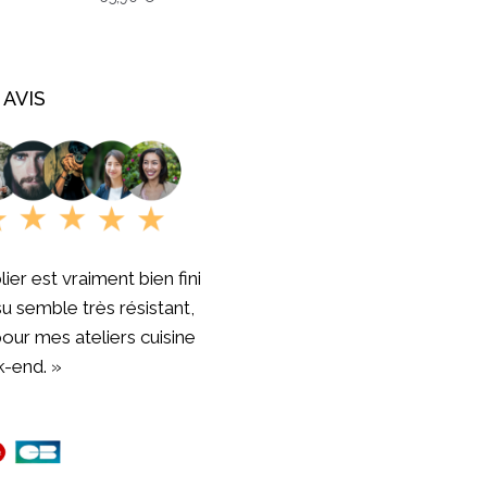
 AVIS
lier est vraiment bien fini
ssu semble très résistant,
pour mes ateliers cuisine
-end. »
son rapide et produit de
, je recommande !! »