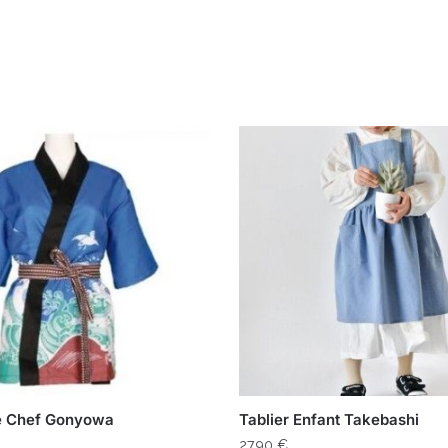
e Chef Gonyowa
Tablier Enfant Takebashi
27,90
€