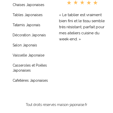
Chaises Japonaises
« Le tablier est vraiment
Tables Japonaises
bien fini et le tissu semble
Tatamis Japonais
très résistant, parfait pour
mes ateliers cuisine du
Décoration Japonais
week-end. »
Salon Japonais
« Livraison rapide et
Vaisselle Japonaise
produit de qualité, je
recommande !! »
Casseroles et Poêles
Japonaises
« Très contente de mon
achat je recommande
Cafetières Japonaises
fortement »
Tout droits réservés maison-japonaise.fr