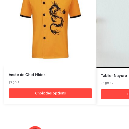
Veste de Chef Hideki
Tablier Nayoro
37,90
€
44,90
€
Choix des options
C