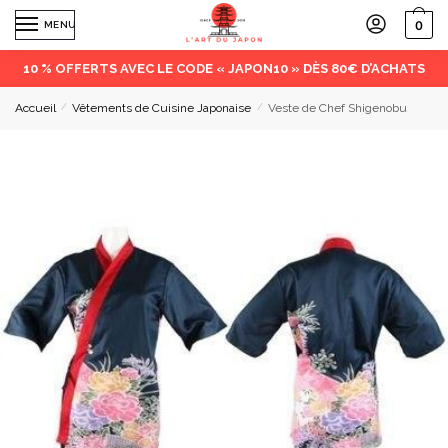
0
MENU
10 % OFFERTS AVEC LE CODE « JAPON10 » DÈS 80€ D’ACHATS
Accueil
/
Vêtements de Cuisine Japonaise
/
Veste de Chef Shigenobu