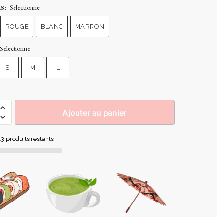
Sélectionne
RS
:
ROUGE
BLANC
MARRON
Sélectionne
S
M
L
Ajouter au panier
3 produits restants !