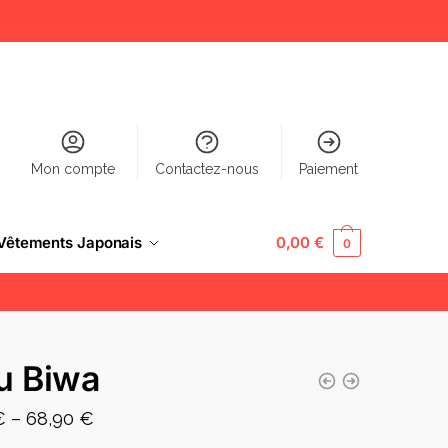
Mon compte
Contactez-nous
Paiement
Vêtements Japonais
0,00
€
0
u Biwa
€
–
68,90
€