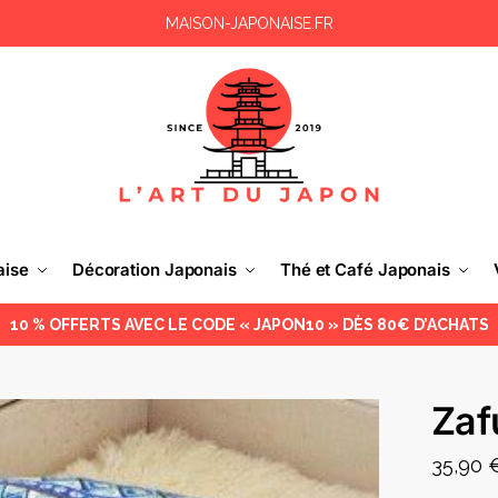
MAISON-JAPONAISE.FR
aise
Décoration Japonais
Thé et Café Japonais
10 % OFFERTS AVEC LE CODE « JAPON10 » DÈS 80€ D’ACHATS
Zaf
35,90