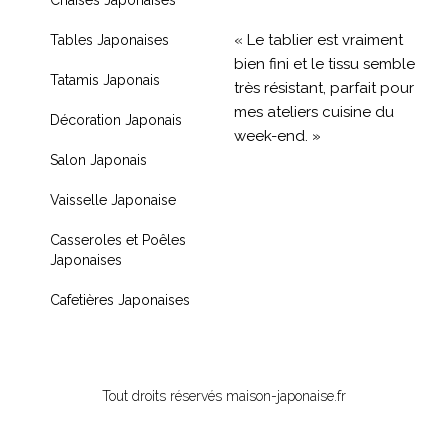
« Le tablier est vraiment
Tables Japonaises
bien fini et le tissu semble
Tatamis Japonais
très résistant, parfait pour
mes ateliers cuisine du
Décoration Japonais
week-end. »
Salon Japonais
« Livraison rapide et
Vaisselle Japonaise
produit de qualité, je
recommande !! »
Casseroles et Poêles
Japonaises
« Très contente de mon
achat je recommande
Cafetières Japonaises
fortement »
Tout droits réservés maison-japonaise.fr