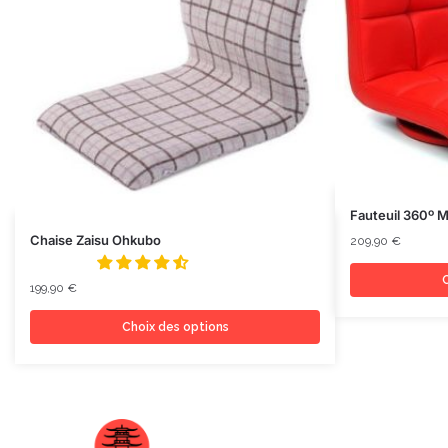
Fauteuil 360º M
Chaise Zaisu Ohkubo
209,90
€
C
199,90
€
Choix des options