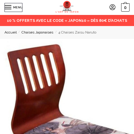
0
MENU
10 % OFFERTS AVEC LE CODE « JAPON10 » DÈS 80€ D’ACHATS
Accueil
/
Chaises Japonaises
/
4 Chaises Zaisu Naruto