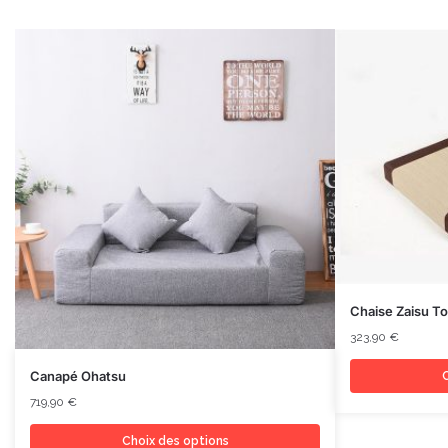
Chaise Zaisu 
323,90
€
Canapé Ohatsu
C
719,90
€
Choix des options