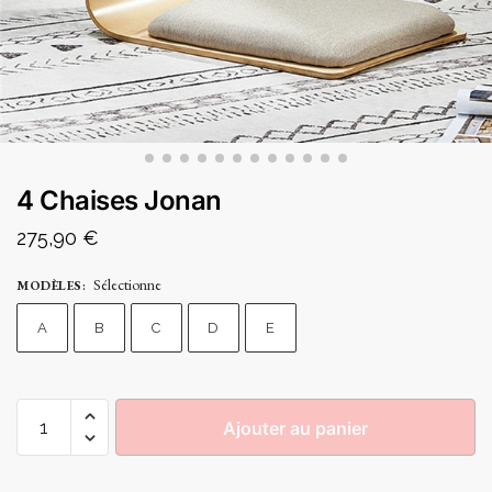
4 Chaises Jonan
275,90
€
Sélectionne
MODÈLES
:
A
B
C
D
E
Ajouter au panier