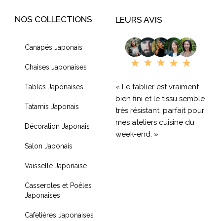
NOS COLLECTIONS
LEURS AVIS
Canapés Japonais
Chaises Japonaises
« Le tablier est vraiment
Tables Japonaises
bien fini et le tissu semble
Tatamis Japonais
très résistant, parfait pour
mes ateliers cuisine du
Décoration Japonais
week-end. »
Salon Japonais
« Livraison rapide et
Vaisselle Japonaise
produit de qualité, je
recommande !! »
Casseroles et Poêles
Japonaises
« Très contente de mon
achat je recommande
Cafetières Japonaises