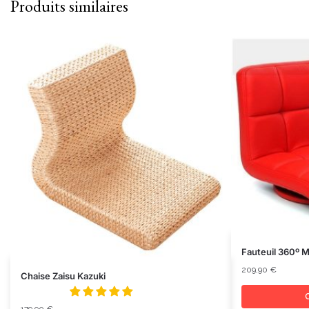
Produits similaires
Fauteuil 360º M
209,90
€
Chaise Zaisu Kazuki
C