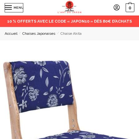
0
MENU
10 % OFFERTS AVEC LE CODE « JAPON10 » DÈS 80€ D’ACHATS
Accueil
/
Chaises Japonaises
/
Chaise Akita