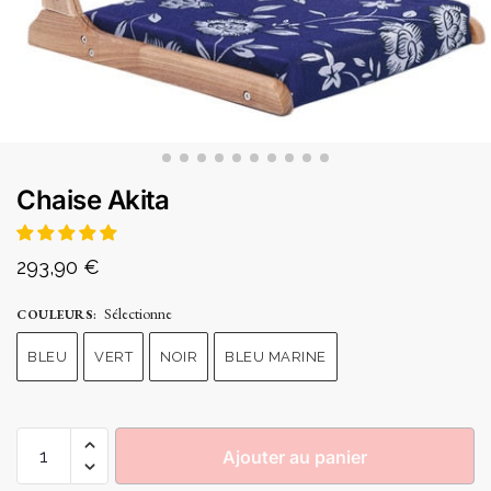
Chaise Akita
293,90
€
Sélectionne
COULEURS
:
BLEU
VERT
NOIR
BLEU MARINE
Ajouter au panier