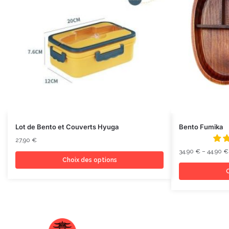
Lot de Bento et Couverts Hyuga
Bento Fumika
27,90
€
34,90
€
–
44,90
€
Choix des options
C