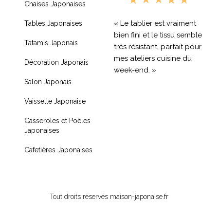
Chaises Japonaises
« Le tablier est vraiment
Tables Japonaises
bien fini et le tissu semble
Tatamis Japonais
très résistant, parfait pour
mes ateliers cuisine du
Décoration Japonais
week-end. »
Salon Japonais
« Livraison rapide et
Vaisselle Japonaise
produit de qualité, je
recommande !! »
Casseroles et Poêles
Japonaises
« Très contente de mon
achat je recommande
Cafetières Japonaises
fortement »
Tout droits réservés maison-japonaise.fr