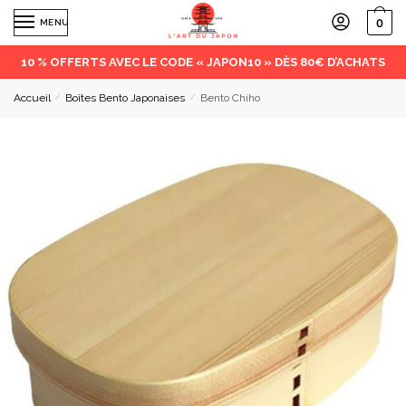
0
MENU
10 % OFFERTS AVEC LE CODE « JAPON10 » DÈS 80€ D’ACHATS
Accueil
/
Boîtes Bento Japonaises
/
Bento Chiho