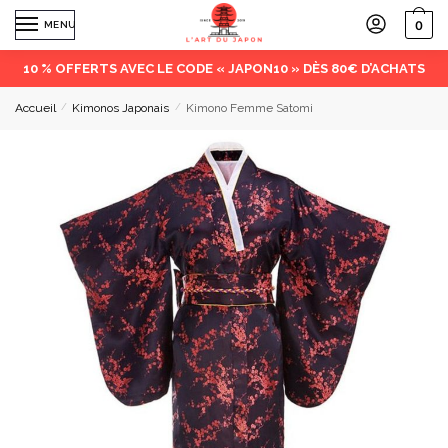
0
MENU
10 % OFFERTS AVEC LE CODE « JAPON10 » DÈS 80€ D’ACHATS
Accueil
/
Kimonos Japonais
/
Kimono Femme Satomi