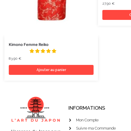
27,90
€
C
Kimono Femme Reiko
83,90
€
Ajouter au panier
INFORMATIONS
Mon Compte
Suivre ma Commande