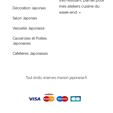
très résistant, parfait pour
mes ateliers cuisine du
Décoration Japonais
week-end. »
Salon Japonais
« Livraison rapide et
Vaisselle Japonaise
produit de qualité, je
recommande !! »
Casseroles et Poêles
Japonaises
« Très contente de mon
achat je recommande
Cafetières Japonaises
fortement »
Tout droits réservés maison-japonaise.fr