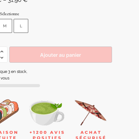
Sélectionne
M
L
Ajouter au panier
e que 3 en stock,
 vous