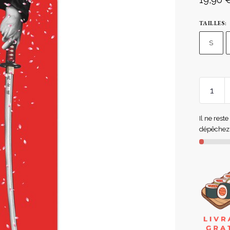
TAILLES
:
S
Il ne rest
dépêchez