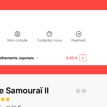
Mon compte
Contactez-nous
Paiement
Vêtements Japonais
0,00
€
0
le Samouraï II
€
–
31,90
€