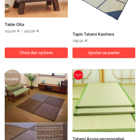
Table Oita
293,90
€
–
425,90
€
Tapis Tatami Kashiwa
299,90
€
Choix des options
Ajouter au panier
Tatami Azusa personnalisé