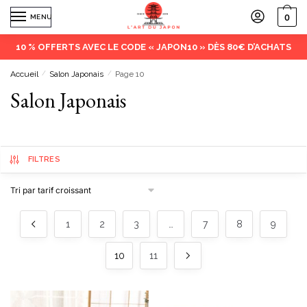
0
MENU
10 % OFFERTS AVEC LE CODE « JAPON10 » DÈS 80€ D’ACHATS
Accueil
/
Salon Japonais
/
Page 10
Salon Japonais
FILTRES
1
2
3
…
7
8
9
10
11