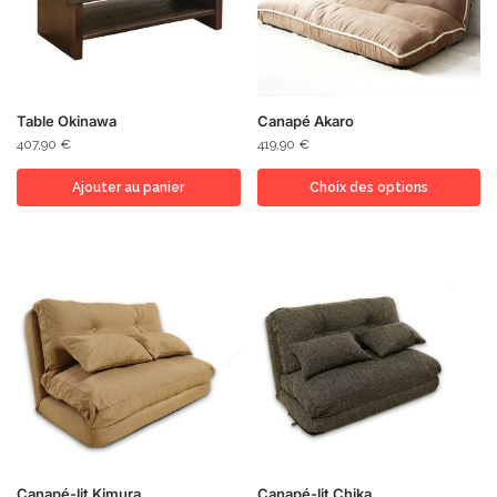
Table Okinawa
Canapé Akaro
407,90
€
419,90
€
Ajouter au panier
Choix des options
Canapé-lit Kimura
Canapé-lit Chika