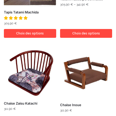
305,90
€
–
341,90
€
Tapis Tatami Machida
305,90
€
Choix des options
Choix des options
Chaise Zaisu Katachi
Chaise Inoue
311,90
€
311,90
€