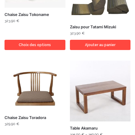
Chaise Zaisu Tokoname
323,90
€
Zaisu pour Tatami Mizuki
323,90
€
Choix des options
Ajouter au panier
Chaise Zaisu Toradora
329,90
€
Table Akamaru
335,90
€
–
359,90
€